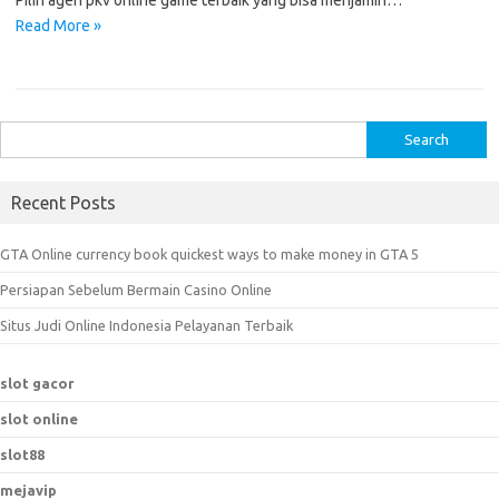
Pilih agen pkv online game terbaik yang bisa menjamin…
Read More »
S
e
a
Recent Posts
r
c
GTA Online currency book quickest ways to make money in GTA 5
h
Persiapan Sebelum Bermain Casino Online
f
o
Situs Judi Online Indonesia Pelayanan Terbaik
r
:
slot gacor
slot online
slot88
mejavip