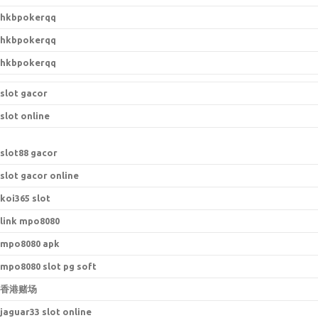
hkbpokerqq
hkbpokerqq
hkbpokerqq
slot gacor
slot online
s
lot88 gacor
slot gacor online
koi365 slot
link mpo8080
mpo8080 apk
mpo8080 slot pg soft
香港赌场
jaguar33 slot online