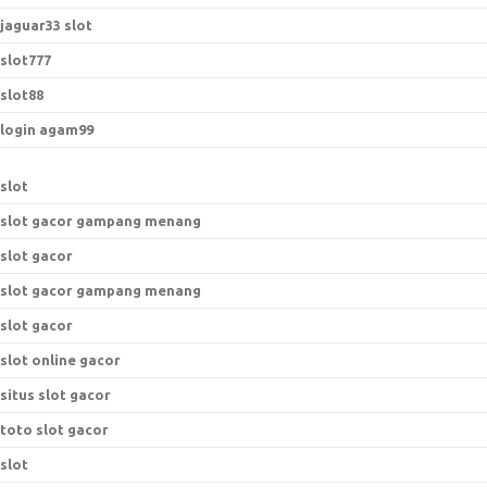
jaguar33 slot
slot777
slot88
login agam99
slot
slot gacor gampang menang
slot gacor
slot gacor gampang menang
slot gacor
slot online gacor
situs slot gacor
toto slot gacor
slot