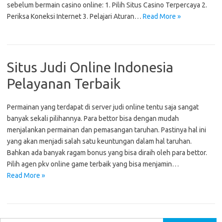
sebelum bermain casino online: 1. Pilih Situs Casino Terpercaya 2.
Periksa Koneksi Internet 3. Pelajari Aturan…
Read More »
Situs Judi Online Indonesia
Pelayanan Terbaik
Permainan yang terdapat di server judi online tentu saja sangat
banyak sekali pilihannya. Para bettor bisa dengan mudah
menjalankan permainan dan pemasangan taruhan. Pastinya hal ini
yang akan menjadi salah satu keuntungan dalam hal taruhan.
Bahkan ada banyak ragam bonus yang bisa diraih oleh para bettor.
Pilih agen pkv online game terbaik yang bisa menjamin…
Read More »