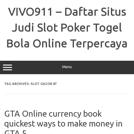
Skip
to
VIVO911 – Daftar Situs
content
Judi Slot Poker Togel
Bola Online Terpercaya
Menu
TAG ARCHIVES:
SLOT GACOR 87
GTA Online currency book
quickest ways to make money in
GTA 5