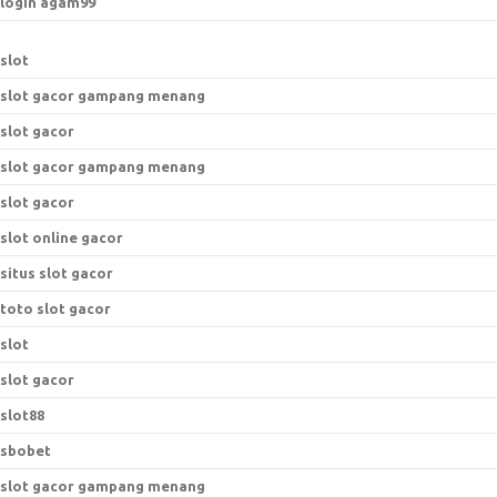
login agam99
slot
slot gacor gampang menang
slot gacor
slot gacor gampang menang
slot gacor
slot online gacor
situs slot gacor
toto slot gacor
slot
slot gacor
slot88
sbobet
slot gacor gampang menang