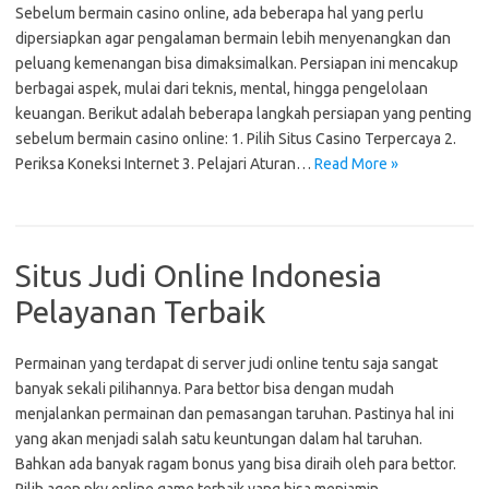
Sebelum bermain casino online, ada beberapa hal yang perlu
dipersiapkan agar pengalaman bermain lebih menyenangkan dan
peluang kemenangan bisa dimaksimalkan. Persiapan ini mencakup
berbagai aspek, mulai dari teknis, mental, hingga pengelolaan
keuangan. Berikut adalah beberapa langkah persiapan yang penting
sebelum bermain casino online: 1. Pilih Situs Casino Terpercaya 2.
Periksa Koneksi Internet 3. Pelajari Aturan…
Read More »
Situs Judi Online Indonesia
Pelayanan Terbaik
Permainan yang terdapat di server judi online tentu saja sangat
banyak sekali pilihannya. Para bettor bisa dengan mudah
menjalankan permainan dan pemasangan taruhan. Pastinya hal ini
yang akan menjadi salah satu keuntungan dalam hal taruhan.
Bahkan ada banyak ragam bonus yang bisa diraih oleh para bettor.