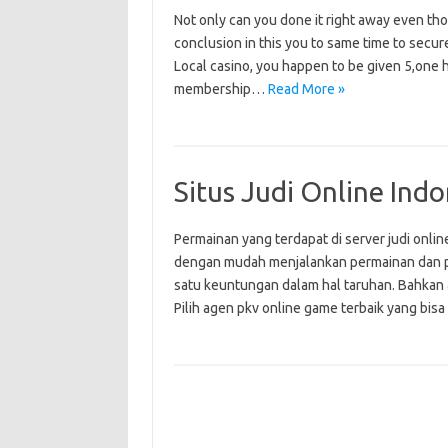
Not only can you done it right away even th
conclusion in this you to same time to secur
Local casino, you happen to be given 5,one 
membership…
Read More »
Situs Judi Online Ind
Permainan yang terdapat di server judi online
dengan mudah menjalankan permainan dan pe
satu keuntungan dalam hal taruhan. Bahkan a
Pilih agen pkv online game terbaik yang bi