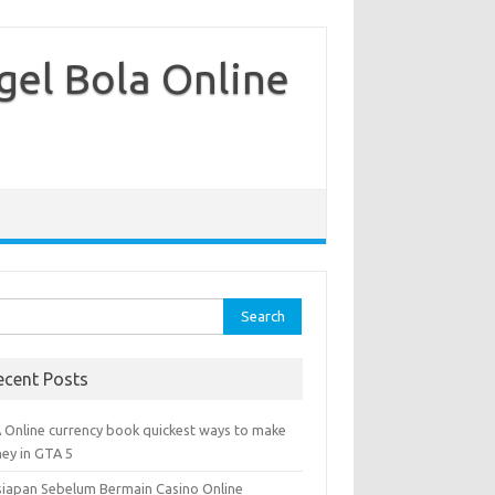
gel Bola Online
ecent Posts
 Online currency book quickest ways to make
ey in GTA 5
siapan Sebelum Bermain Casino Online