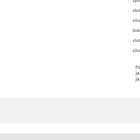
spa
slo
sit
lin
slo
sit
Fo
ja
ja