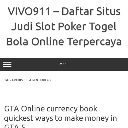
Skip
to
VIVO911 – Daftar Situs
content
Judi Slot Poker Togel
Bola Online Terpercaya
Menu
TAG ARCHIVES:
AGEN JUDI 63
GTA Online currency book
quickest ways to make money in
GTA 5