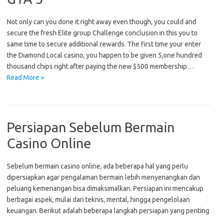
Not only can you done it right away even though, you could and
secure the fresh Elite group Challenge conclusion in this you to
same time to secure additional rewards. The first time your enter
the Diamond Local casino, you happen to be given 5,one hundred
thousand chips right after paying the new $500 membership…
Read More »
Persiapan Sebelum Bermain
Casino Online
Sebelum bermain casino online, ada beberapa hal yang perlu
dipersiapkan agar pengalaman bermain lebih menyenangkan dan
peluang kemenangan bisa dimaksimalkan. Persiapan ini mencakup
berbagai aspek, mulai dari teknis, mental, hingga pengelolaan
keuangan. Berikut adalah beberapa langkah persiapan yang penting