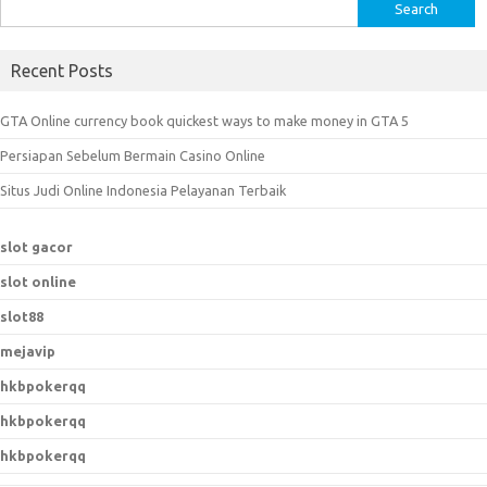
S
e
a
Recent Posts
r
c
GTA Online currency book quickest ways to make money in GTA 5
h
Persiapan Sebelum Bermain Casino Online
f
o
Situs Judi Online Indonesia Pelayanan Terbaik
r
:
slot gacor
slot online
slot88
mejavip
hkbpokerqq
hkbpokerqq
hkbpokerqq