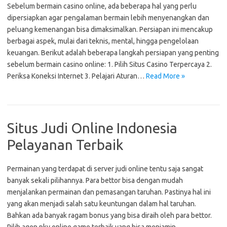
Sebelum bermain casino online, ada beberapa hal yang perlu
dipersiapkan agar pengalaman bermain lebih menyenangkan dan
peluang kemenangan bisa dimaksimalkan. Persiapan ini mencakup
berbagai aspek, mulai dari teknis, mental, hingga pengelolaan
keuangan. Berikut adalah beberapa langkah persiapan yang penting
sebelum bermain casino online: 1. Pilih Situs Casino Terpercaya 2.
Periksa Koneksi Internet 3. Pelajari Aturan…
Read More »
Situs Judi Online Indonesia
Pelayanan Terbaik
Permainan yang terdapat di server judi online tentu saja sangat
banyak sekali pilihannya. Para bettor bisa dengan mudah
menjalankan permainan dan pemasangan taruhan. Pastinya hal ini
yang akan menjadi salah satu keuntungan dalam hal taruhan.
Bahkan ada banyak ragam bonus yang bisa diraih oleh para bettor.