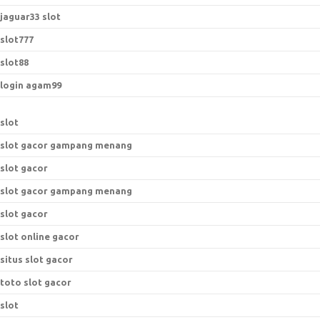
jaguar33 slot
slot777
slot88
login agam99
slot
slot gacor gampang menang
slot gacor
slot gacor gampang menang
slot gacor
slot online gacor
situs slot gacor
toto slot gacor
slot