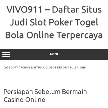
Skip
to
VIVO911 – Daftar Situs
content
Judi Slot Poker Togel
Bola Online Terpercaya
Menu
CATEGORY ARCHIVES:
SITUS JUDI SLOT DEPOSIT PULSA 10RB
Persiapan Sebelum Bermain
Casino Online