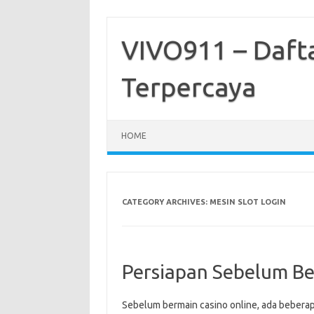
Skip
to
content
VIVO911 – Dafta
Terpercaya
HOME
CATEGORY ARCHIVES:
MESIN SLOT LOGIN
Persiapan Sebelum Be
Sebelum bermain casino online, ada beberap