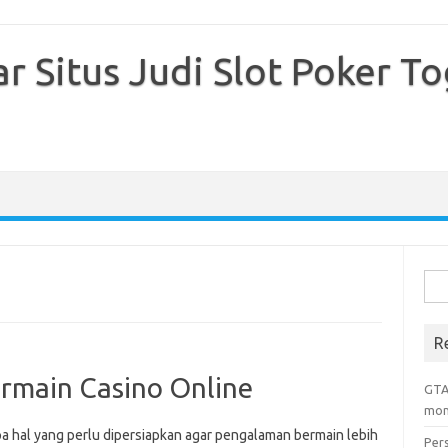
r Situs Judi Slot Poker To
S
e
a
R
r
c
rmain Casino Online
GTA
h
mon
f
a hal yang perlu dipersiapkan agar pengalaman bermain lebih
Per