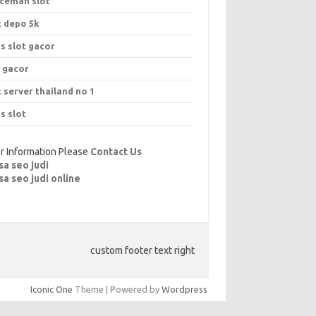
ceman slot
t depo 5k
us slot gacor
k gacor
t server thailand no 1
us slot
r Information Please
Contact Us
sa seo judi
sa seo judi online
custom footer text right
Iconic One
Theme | Powered by
Wordpress