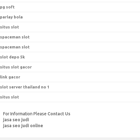
pg soft
parlay bola
situs slot
spaceman slot
spaceman slot
slot depo 5k
situs slot gacor
link gacor
slot server thailand no 1
situs slot
For Information Please
Contact Us
jasa seo judi
jasa seo judi online