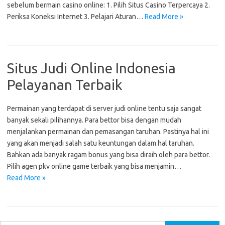
sebelum bermain casino online: 1. Pilih Situs Casino Terpercaya 2.
Periksa Koneksi Internet 3. Pelajari Aturan…
Read More »
Situs Judi Online Indonesia
Pelayanan Terbaik
Permainan yang terdapat di server judi online tentu saja sangat
banyak sekali pilihannya. Para bettor bisa dengan mudah
menjalankan permainan dan pemasangan taruhan. Pastinya hal ini
yang akan menjadi salah satu keuntungan dalam hal taruhan.
Bahkan ada banyak ragam bonus yang bisa diraih oleh para bettor.
Pilih agen pkv online game terbaik yang bisa menjamin…
Read More »