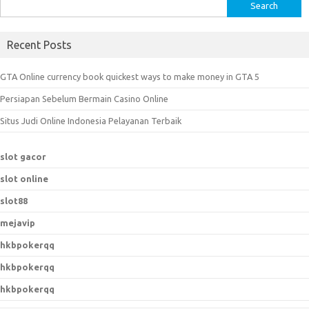
S
e
a
Recent Posts
r
c
GTA Online currency book quickest ways to make money in GTA 5
h
Persiapan Sebelum Bermain Casino Online
f
o
Situs Judi Online Indonesia Pelayanan Terbaik
r
:
slot gacor
slot online
slot88
mejavip
hkbpokerqq
hkbpokerqq
hkbpokerqq