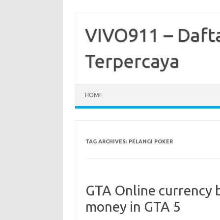
Skip
to
content
VIVO911 – Dafta
Terpercaya
HOME
TAG ARCHIVES:
PELANGI POKER
GTA Online currency 
money in GTA 5