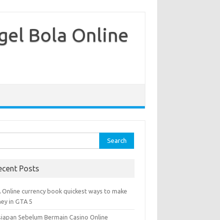
gel Bola Online
ecent Posts
 Online currency book quickest ways to make
ey in GTA 5
siapan Sebelum Bermain Casino Online