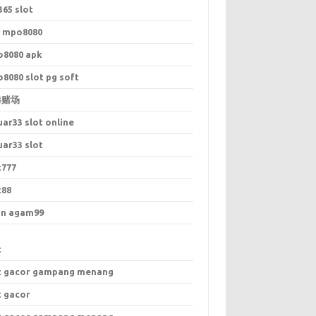
365 slot
k mpo8080
8080 apk
8080 slot pg soft
港赌场
uar33 slot online
uar33 slot
t777
t88
in agam99
t
t gacor gampang menang
t gacor