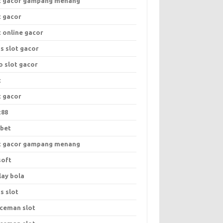
t gacor gampang menang
t gacor
t online gacor
us slot gacor
o slot gacor
t
t gacor
t88
bet
t gacor gampang menang
soft
lay bola
us slot
ceman slot