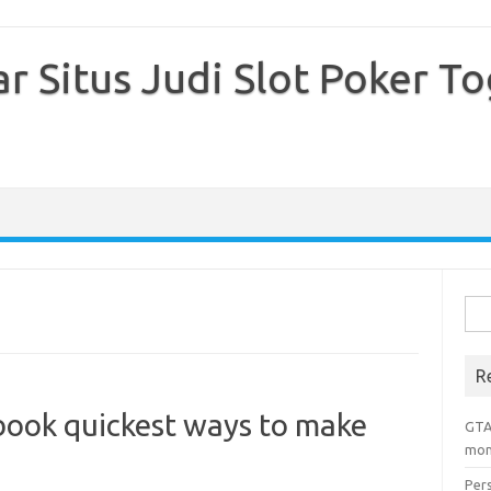
r Situs Judi Slot Poker To
S
e
a
R
r
c
book quickest ways to make
GTA
h
mon
f
Per