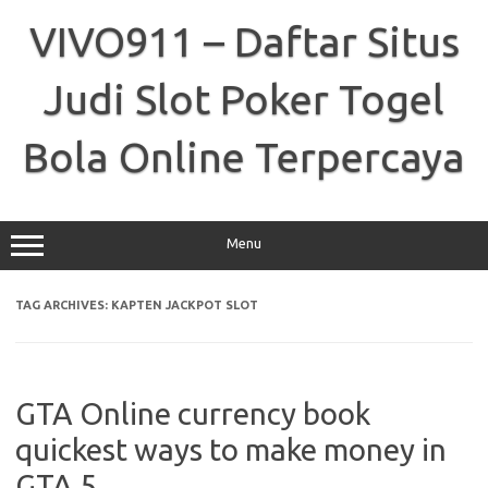
Skip
to
VIVO911 – Daftar Situs
content
Judi Slot Poker Togel
Bola Online Terpercaya
Menu
TAG ARCHIVES:
KAPTEN JACKPOT SLOT
GTA Online currency book
quickest ways to make money in
GTA 5