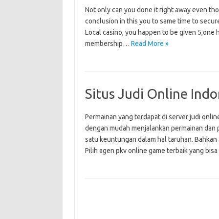
Not only can you done it right away even th
conclusion in this you to same time to secur
Local casino, you happen to be given 5,one 
membership…
Read More »
Situs Judi Online Ind
Permainan yang terdapat di server judi online
dengan mudah menjalankan permainan dan pe
satu keuntungan dalam hal taruhan. Bahkan a
Pilih agen pkv online game terbaik yang bi