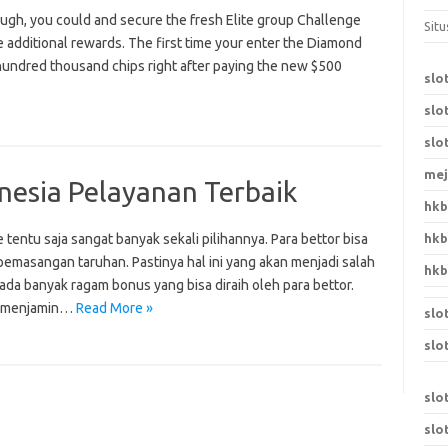
o
ough, you could and secure the fresh Elite group Challenge
r
Situ
e additional rewards. The first time your enter the Diamond
:
hundred thousand chips right after paying the new $500
slo
slo
slo
mej
onesia Pelayanan Terbaik
hk
 tentu saja sangat banyak sekali pilihannya. Para bettor bisa
hk
masangan taruhan. Pastinya hal ini yang akan menjadi salah
hk
da banyak ragam bonus yang bisa diraih oleh para bettor.
sa menjamin…
Read More »
slo
slo
s
lo
slo