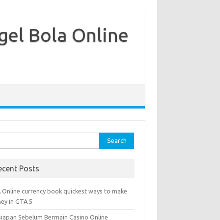
gel Bola Online
ecent Posts
 Online currency book quickest ways to make
ey in GTA 5
siapan Sebelum Bermain Casino Online