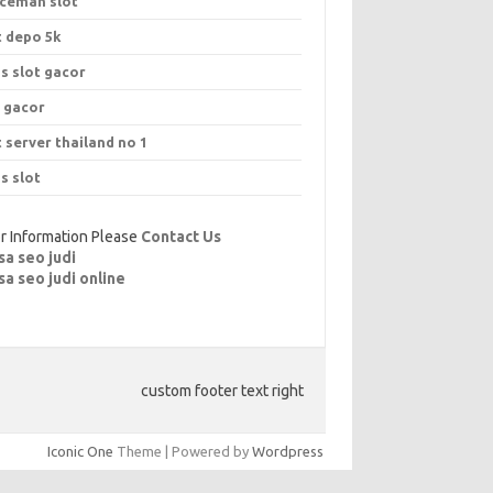
ceman slot
t depo 5k
us slot gacor
k gacor
t server thailand no 1
us slot
r Information Please
Contact Us
sa seo judi
sa seo judi online
custom footer text right
Iconic One
Theme | Powered by
Wordpress