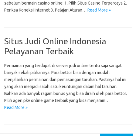
sebelum bermain casino online: 1. Pilih Situs Casino Terpercaya 2.
Periksa Koneksi Internet 3. Pelajari Aturan…
Read More »
Situs Judi Online Indonesia
Pelayanan Terbaik
Permainan yang terdapat di server judi online tentu saja sangat
banyak sekali pilihannya. Para bettor bisa dengan mudah
menjalankan permainan dan pemasangan taruhan. Pastinya hal ini
yang akan menjadi salah satu keuntungan dalam hal taruhan.
Bahkan ada banyak ragam bonus yang bisa diraih oleh para bettor.
Pilih agen pkv online game terbaik yang bisa menjamin…
Read More »