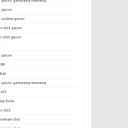
t gacor gampang menang
t gacor
t online gacor
us slot gacor
o slot gacor
t
t gacor
t88
bet
t gacor gampang menang
soft
lay bola
us slot
ceman slot