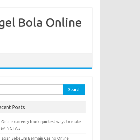
gel Bola Online
ecent Posts
 Online currency book quickest ways to make
ey in GTA 5
siapan Sebelum Bermain Casino Online