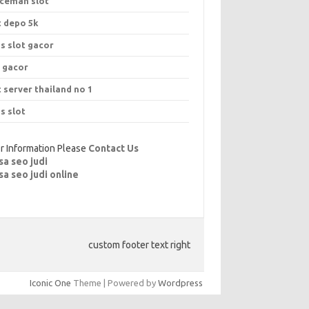
ceman slot
t depo 5k
us slot gacor
k gacor
t server thailand no 1
us slot
r Information Please
Contact Us
sa seo judi
sa seo judi online
custom footer text right
Iconic One
Theme | Powered by
Wordpress