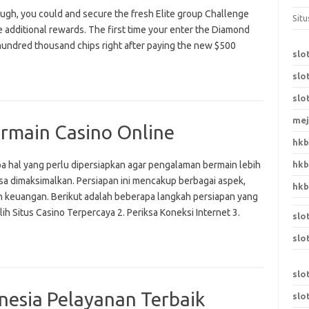
o
ough, you could and secure the fresh Elite group Challenge
r
Situ
e additional rewards. The first time your enter the Diamond
:
hundred thousand chips right after paying the new $500
slo
slo
slo
mej
rmain Casino Online
hk
a hal yang perlu dipersiapkan agar pengalaman bermain lebih
hk
 dimaksimalkan. Persiapan ini mencakup berbagai aspek,
hk
an keuangan. Berikut adalah beberapa langkah persiapan yang
lih Situs Casino Terpercaya 2. Periksa Koneksi Internet 3.
slo
slo
s
lo
onesia Pelayanan Terbaik
slo