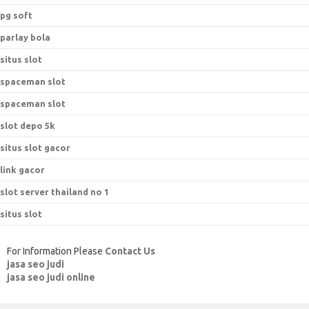
pg soft
parlay bola
situs slot
spaceman slot
spaceman slot
slot depo 5k
situs slot gacor
link gacor
slot server thailand no 1
situs slot
For Information Please
Contact Us
jasa seo judi
jasa seo judi online