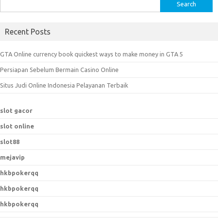
S
e
a
Recent Posts
r
c
GTA Online currency book quickest ways to make money in GTA 5
h
Persiapan Sebelum Bermain Casino Online
f
o
Situs Judi Online Indonesia Pelayanan Terbaik
r
:
slot gacor
slot online
slot88
mejavip
hkbpokerqq
hkbpokerqq
hkbpokerqq