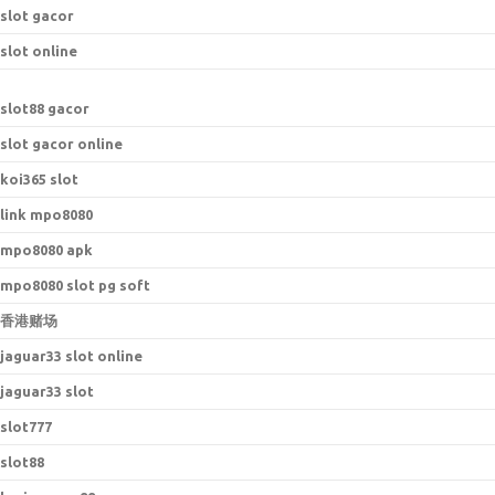
slot gacor
slot online
s
lot88 gacor
slot gacor online
koi365 slot
link mpo8080
mpo8080 apk
mpo8080 slot pg soft
香港赌场
jaguar33 slot online
jaguar33 slot
slot777
slot88