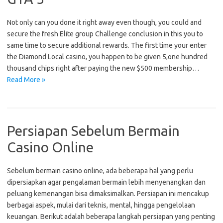
Not only can you done it right away even though, you could and
secure the fresh Elite group Challenge conclusion in this you to
same time to secure additional rewards. The first time your enter
the Diamond Local casino, you happen to be given 5,one hundred
thousand chips right after paying the new $500 membership…
Read More »
Persiapan Sebelum Bermain
Casino Online
Sebelum bermain casino online, ada beberapa hal yang perlu
dipersiapkan agar pengalaman bermain lebih menyenangkan dan
peluang kemenangan bisa dimaksimalkan. Persiapan ini mencakup
berbagai aspek, mulai dari teknis, mental, hingga pengelolaan
keuangan. Berikut adalah beberapa langkah persiapan yang penting