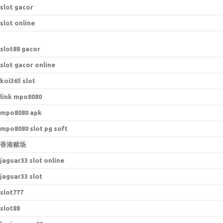
slot gacor
slot online
s
lot88 gacor
slot gacor online
koi365 slot
link mpo8080
mpo8080 apk
mpo8080 slot pg soft
香港赌场
jaguar33 slot online
jaguar33 slot
slot777
slot88