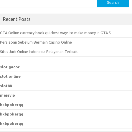
S
e
a
Recent Posts
r
c
GTA Online currency book quickest ways to make money in GTA 5
h
Persiapan Sebelum Bermain Casino Online
f
o
Situs Judi Online Indonesia Pelayanan Terbaik
r
:
slot gacor
slot online
slot88
mejavip
hkbpokerqq
hkbpokerqq
hkbpokerqq