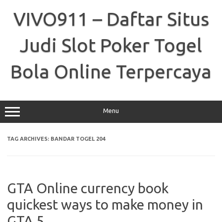
Skip
to
VIVO911 – Daftar Situs
content
Judi Slot Poker Togel
Bola Online Terpercaya
Menu
TAG ARCHIVES:
BANDAR TOGEL 204
GTA Online currency book
quickest ways to make money in
GTA 5