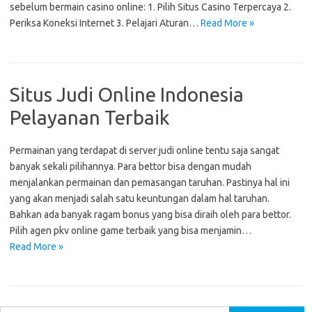
sebelum bermain casino online: 1. Pilih Situs Casino Terpercaya 2.
Periksa Koneksi Internet 3. Pelajari Aturan…
Read More »
Situs Judi Online Indonesia
Pelayanan Terbaik
Permainan yang terdapat di server judi online tentu saja sangat
banyak sekali pilihannya. Para bettor bisa dengan mudah
menjalankan permainan dan pemasangan taruhan. Pastinya hal ini
yang akan menjadi salah satu keuntungan dalam hal taruhan.
Bahkan ada banyak ragam bonus yang bisa diraih oleh para bettor.
Pilih agen pkv online game terbaik yang bisa menjamin…
Read More »