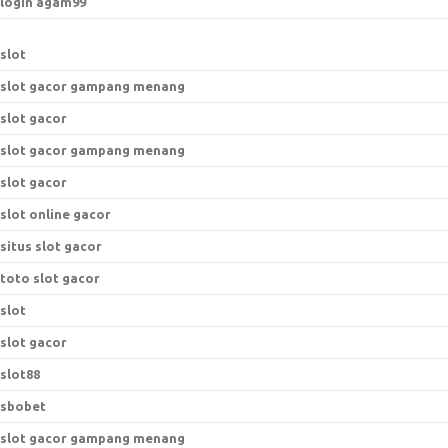
login agam99
slot
slot gacor gampang menang
slot gacor
slot gacor gampang menang
slot gacor
slot online gacor
situs slot gacor
toto slot gacor
slot
slot gacor
slot88
sbobet
slot gacor gampang menang