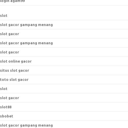
login agam99
slot
slot gacor gampang menang
slot gacor
slot gacor gampang menang
slot gacor
slot online gacor
situs slot gacor
toto slot gacor
slot
slot gacor
slot88
sbobet
slot gacor gampang menang