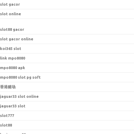
slot gacor
slot online
s
lot88 gacor
slot gacor online
koi365 slot
link mpo8080
mpo8080 apk
mpo8080 slot pg soft
香港赌场
jaguar33 slot online
jaguar33 slot
slot777
slot88