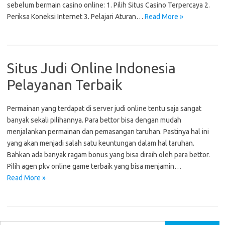
sebelum bermain casino online: 1. Pilih Situs Casino Terpercaya 2.
Periksa Koneksi Internet 3. Pelajari Aturan…
Read More »
Situs Judi Online Indonesia
Pelayanan Terbaik
Permainan yang terdapat di server judi online tentu saja sangat
banyak sekali pilihannya. Para bettor bisa dengan mudah
menjalankan permainan dan pemasangan taruhan. Pastinya hal ini
yang akan menjadi salah satu keuntungan dalam hal taruhan.
Bahkan ada banyak ragam bonus yang bisa diraih oleh para bettor.
Pilih agen pkv online game terbaik yang bisa menjamin…
Read More »