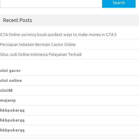
S
e
a
Recent Posts
r
c
GTA Online currency book quickest ways to make money in GTA 5
h
Persiapan Sebelum Bermain Casino Online
f
o
Situs Judi Online Indonesia Pelayanan Terbaik
r
:
slot gacor
slot online
slot88
mejavip
hkbpokerqq
hkbpokerqq
hkbpokerqq