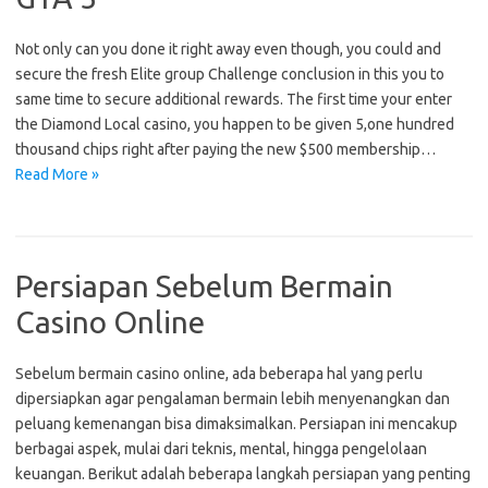
Not only can you done it right away even though, you could and
secure the fresh Elite group Challenge conclusion in this you to
same time to secure additional rewards. The first time your enter
the Diamond Local casino, you happen to be given 5,one hundred
thousand chips right after paying the new $500 membership…
Read More »
Persiapan Sebelum Bermain
Casino Online
Sebelum bermain casino online, ada beberapa hal yang perlu
dipersiapkan agar pengalaman bermain lebih menyenangkan dan
peluang kemenangan bisa dimaksimalkan. Persiapan ini mencakup
berbagai aspek, mulai dari teknis, mental, hingga pengelolaan
keuangan. Berikut adalah beberapa langkah persiapan yang penting