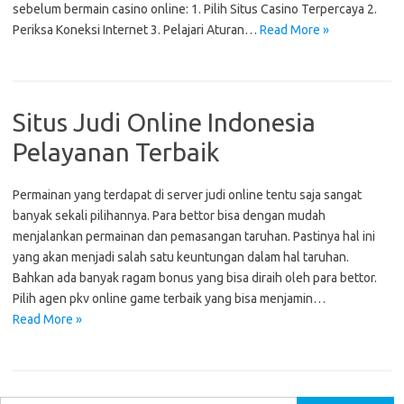
sebelum bermain casino online: 1. Pilih Situs Casino Terpercaya 2.
Periksa Koneksi Internet 3. Pelajari Aturan…
Read More »
Situs Judi Online Indonesia
Pelayanan Terbaik
Permainan yang terdapat di server judi online tentu saja sangat
banyak sekali pilihannya. Para bettor bisa dengan mudah
menjalankan permainan dan pemasangan taruhan. Pastinya hal ini
yang akan menjadi salah satu keuntungan dalam hal taruhan.
Bahkan ada banyak ragam bonus yang bisa diraih oleh para bettor.
Pilih agen pkv online game terbaik yang bisa menjamin…
Read More »