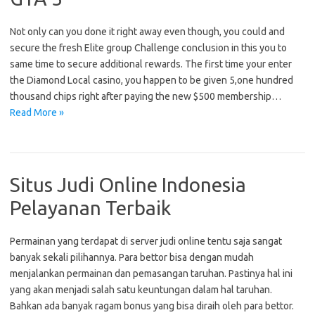
Not only can you done it right away even though, you could and
secure the fresh Elite group Challenge conclusion in this you to
same time to secure additional rewards. The first time your enter
the Diamond Local casino, you happen to be given 5,one hundred
thousand chips right after paying the new $500 membership…
Read More »
Situs Judi Online Indonesia
Pelayanan Terbaik
Permainan yang terdapat di server judi online tentu saja sangat
banyak sekali pilihannya. Para bettor bisa dengan mudah
menjalankan permainan dan pemasangan taruhan. Pastinya hal ini
yang akan menjadi salah satu keuntungan dalam hal taruhan.
Bahkan ada banyak ragam bonus yang bisa diraih oleh para bettor.