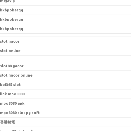
mejavip
hkbpokerqq
hkbpokerqq
hkbpokerqq
slot gacor
slot online
s
lot88 gacor
slot gacor online
koi365 slot
link mpo8080
mpo8080 apk
mpo8080 slot pg soft
香港赌场