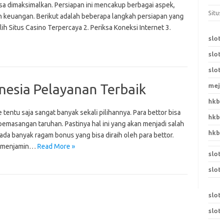
o
 dimaksimalkan. Persiapan ini mencakup berbagai aspek,
r
Situ
an keuangan. Berikut adalah beberapa langkah persiapan yang
:
lih Situs Casino Terpercaya 2. Periksa Koneksi Internet 3.
slo
slo
slo
onesia Pelayanan Terbaik
mej
hk
 tentu saja sangat banyak sekali pilihannya. Para bettor bisa
hk
masangan taruhan. Pastinya hal ini yang akan menjadi salah
hk
da banyak ragam bonus yang bisa diraih oleh para bettor.
sa menjamin…
Read More »
slo
slo
s
lo
slo