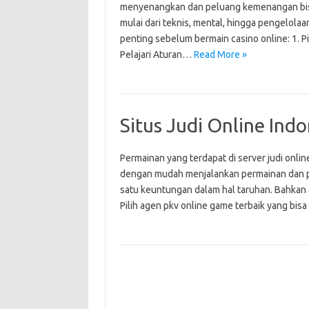
menyenangkan dan peluang kemenangan bisa
mulai dari teknis, mental, hingga pengelola
penting sebelum bermain casino online: 1. Pi
Pelajari Aturan…
Read More »
Situs Judi Online Ind
Permainan yang terdapat di server judi online
dengan mudah menjalankan permainan dan pe
satu keuntungan dalam hal taruhan. Bahkan a
Pilih agen pkv online game terbaik yang bi