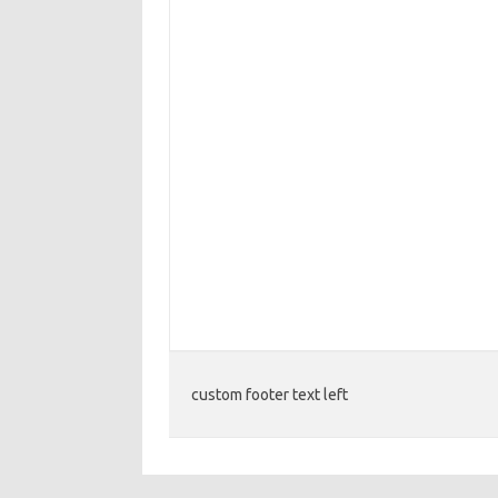
custom footer text left