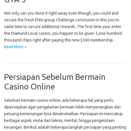
Not only can you done it right away even though, you could and
secure the fresh Elite group Challenge conclusion in this you to
same time to secure additional rewards. The first time your enter
the Diamond Local casino, you happen to be given 5,one hundred
thousand chips right after paying the new $500 membership…
Read More »
Persiapan Sebelum Bermain
Casino Online
Sebelum bermain casino online, ada beberapa hal yang perlu
dipersiapkan agar pengalaman bermain lebih menyenangkan dan
peluang kemenangan bisa dimaksimalkan. Persiapan ini mencakup
berbagai aspek, mulai dari teknis, mental, hingga pengelolaan
keuangan. Berikut adalah beberapa langkah persiapan yang penting