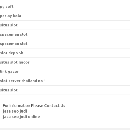
pg soft
parlay bola
situs slot
spaceman slot
spaceman slot
slot depo 5k
situs slot gacor
link gacor
slot server thailand no 1
situs slot
For Information Please
Contact Us
jasa seo judi
jasa seo judi online