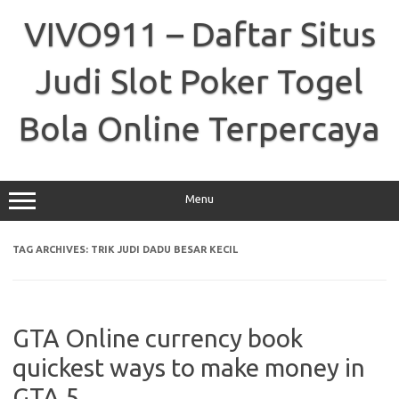
Skip
to
VIVO911 – Daftar Situs
content
Judi Slot Poker Togel
Bola Online Terpercaya
Menu
TAG ARCHIVES:
TRIK JUDI DADU BESAR KECIL
GTA Online currency book
quickest ways to make money in
GTA 5