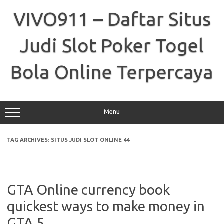
Skip
to
VIVO911 – Daftar Situs
content
Judi Slot Poker Togel
Bola Online Terpercaya
Menu
TAG ARCHIVES:
SITUS JUDI SLOT ONLINE 44
GTA Online currency book
quickest ways to make money in
GTA 5