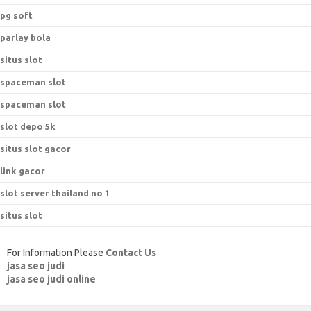
pg soft
parlay bola
situs slot
spaceman slot
spaceman slot
slot depo 5k
situs slot gacor
link gacor
slot server thailand no 1
situs slot
For Information Please
Contact Us
jasa seo judi
jasa seo judi online