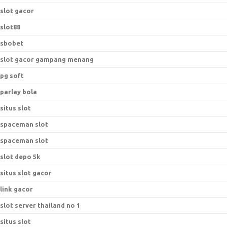
slot gacor
slot88
sbobet
slot gacor gampang menang
pg soft
parlay bola
situs slot
spaceman slot
spaceman slot
slot depo 5k
situs slot gacor
link gacor
slot server thailand no 1
situs slot