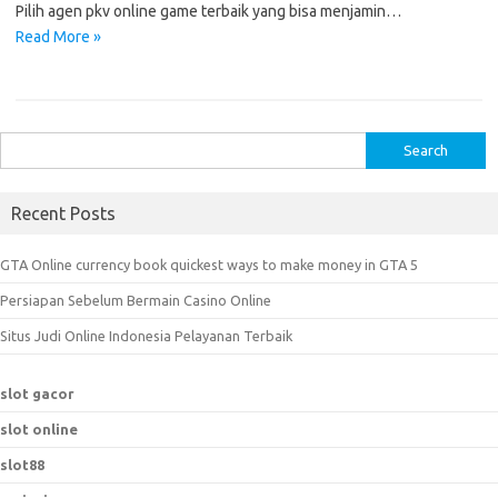
Pilih agen pkv online game terbaik yang bisa menjamin…
Read More »
S
e
a
Recent Posts
r
c
GTA Online currency book quickest ways to make money in GTA 5
h
Persiapan Sebelum Bermain Casino Online
f
o
Situs Judi Online Indonesia Pelayanan Terbaik
r
:
slot gacor
slot online
slot88