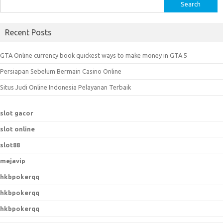
S
e
a
Recent Posts
r
c
GTA Online currency book quickest ways to make money in GTA 5
h
Persiapan Sebelum Bermain Casino Online
f
o
Situs Judi Online Indonesia Pelayanan Terbaik
r
:
slot gacor
slot online
slot88
mejavip
hkbpokerqq
hkbpokerqq
hkbpokerqq