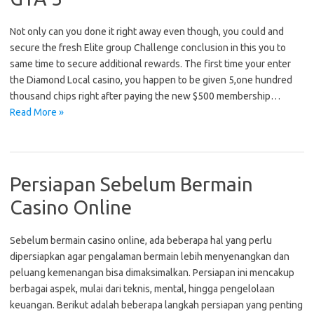
Not only can you done it right away even though, you could and
secure the fresh Elite group Challenge conclusion in this you to
same time to secure additional rewards. The first time your enter
the Diamond Local casino, you happen to be given 5,one hundred
thousand chips right after paying the new $500 membership…
Read More »
Persiapan Sebelum Bermain
Casino Online
Sebelum bermain casino online, ada beberapa hal yang perlu
dipersiapkan agar pengalaman bermain lebih menyenangkan dan
peluang kemenangan bisa dimaksimalkan. Persiapan ini mencakup
berbagai aspek, mulai dari teknis, mental, hingga pengelolaan
keuangan. Berikut adalah beberapa langkah persiapan yang penting