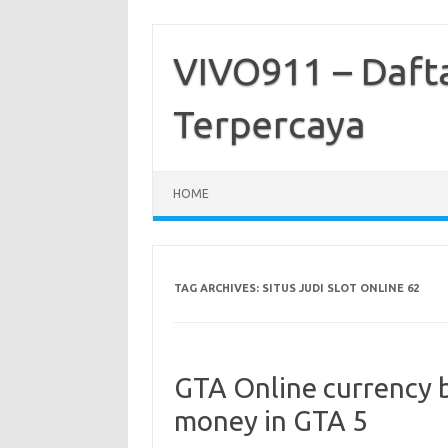
Skip
to
content
VIVO911 – Dafta
Terpercaya
HOME
TAG ARCHIVES:
SITUS JUDI SLOT ONLINE 62
GTA Online currency 
money in GTA 5