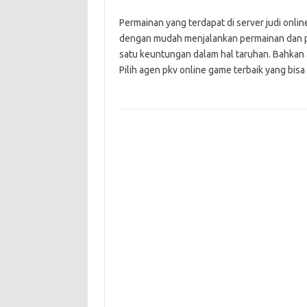
Permainan yang terdapat di server judi online
dengan mudah menjalankan permainan dan pe
satu keuntungan dalam hal taruhan. Bahkan a
Pilih agen pkv online game terbaik yang bi