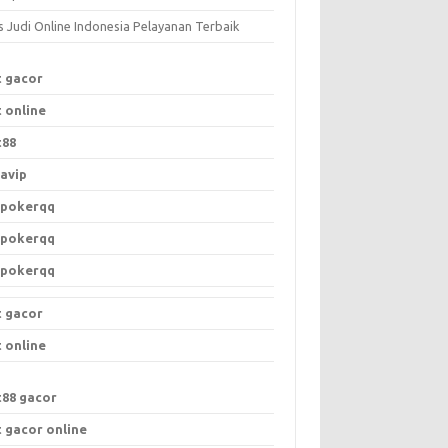
s Judi Online Indonesia Pelayanan Terbaik
t gacor
t online
t88
avip
bpokerqq
bpokerqq
bpokerqq
t gacor
t online
t88 gacor
t gacor online