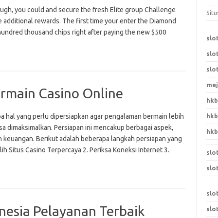
o
ough, you could and secure the fresh Elite group Challenge
r
Situ
e additional rewards. The first time your enter the Diamond
:
hundred thousand chips right after paying the new $500
slo
slo
slo
mej
rmain Casino Online
hk
a hal yang perlu dipersiapkan agar pengalaman bermain lebih
hk
 dimaksimalkan. Persiapan ini mencakup berbagai aspek,
hk
an keuangan. Berikut adalah beberapa langkah persiapan yang
lih Situs Casino Terpercaya 2. Periksa Koneksi Internet 3.
slo
slo
s
lo
onesia Pelayanan Terbaik
slo