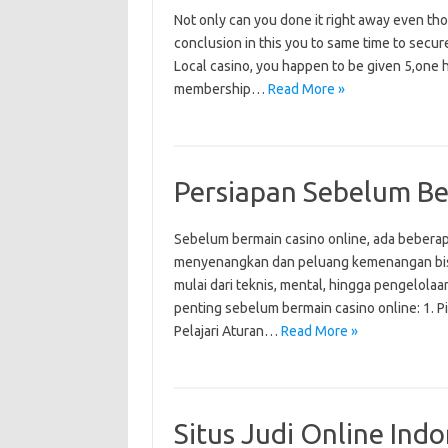
Not only can you done it right away even th
conclusion in this you to same time to secur
Local casino, you happen to be given 5,one 
membership…
Read More »
Persiapan Sebelum Be
Sebelum bermain casino online, ada beberap
menyenangkan dan peluang kemenangan bisa
mulai dari teknis, mental, hingga pengelola
penting sebelum bermain casino online: 1. Pi
Pelajari Aturan…
Read More »
Situs Judi Online Ind