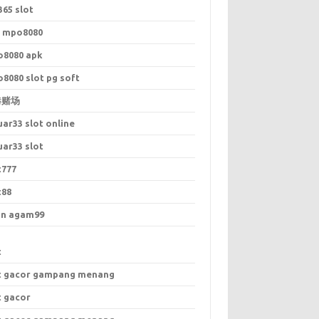
365 slot
k mpo8080
8080 apk
8080 slot pg soft
港赌场
uar33 slot online
uar33 slot
t777
t88
in agam99
t
t gacor gampang menang
t gacor