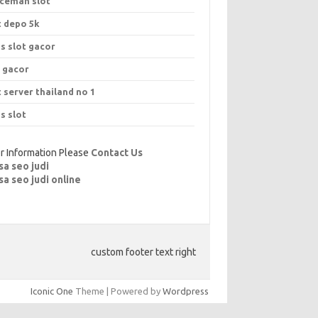
ceman slot
t depo 5k
us slot gacor
k gacor
t server thailand no 1
us slot
r Information Please
Contact Us
sa seo judi
sa seo judi online
custom footer text right
Iconic One
Theme | Powered by
Wordpress