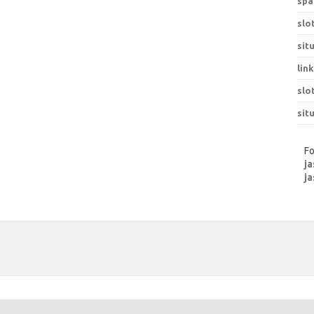
spa
slo
sit
lin
slo
sit
Fo
ja
ja