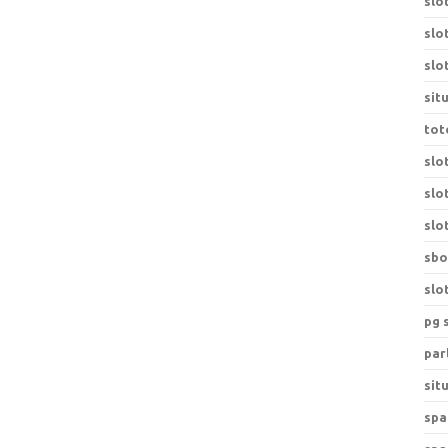
slo
slo
slo
sit
tot
slo
slo
slo
sbo
slo
pg 
par
sit
spa