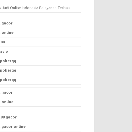
s Judi Online Indonesia Pelayanan Terbaik
t gacor
t online
t88
avip
bpokerqq
bpokerqq
bpokerqq
t gacor
t online
t88 gacor
t gacor online