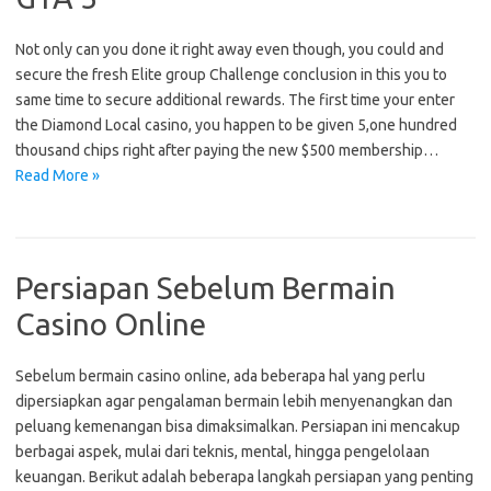
Not only can you done it right away even though, you could and
secure the fresh Elite group Challenge conclusion in this you to
same time to secure additional rewards. The first time your enter
the Diamond Local casino, you happen to be given 5,one hundred
thousand chips right after paying the new $500 membership…
Read More »
Persiapan Sebelum Bermain
Casino Online
Sebelum bermain casino online, ada beberapa hal yang perlu
dipersiapkan agar pengalaman bermain lebih menyenangkan dan
peluang kemenangan bisa dimaksimalkan. Persiapan ini mencakup
berbagai aspek, mulai dari teknis, mental, hingga pengelolaan
keuangan. Berikut adalah beberapa langkah persiapan yang penting