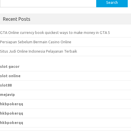
S
e
a
Recent Posts
r
c
GTA Online currency book quickest ways to make money in GTA 5
h
Persiapan Sebelum Bermain Casino Online
f
o
Situs Judi Online Indonesia Pelayanan Terbaik
r
:
slot gacor
slot online
slot88
mejavip
hkbpokerqq
hkbpokerqq
hkbpokerqq