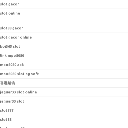
slot gacor
slot online
s
lot88 gacor
slot gacor online
koi365 slot
link mpo8080
mpo8080 apk
mpo8080 slot pg soft
香港赌场
jaguar33 slot online
jaguar33 slot
slot777
slot88