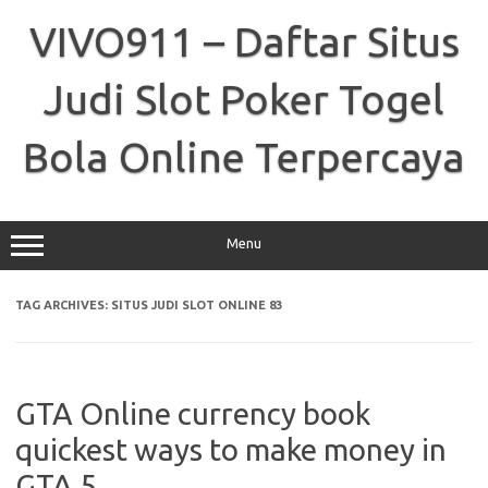
Skip
to
VIVO911 – Daftar Situs
content
Judi Slot Poker Togel
Bola Online Terpercaya
Menu
TAG ARCHIVES:
SITUS JUDI SLOT ONLINE 83
GTA Online currency book
quickest ways to make money in
GTA 5