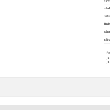
spa
slo
sit
lin
slo
sit
Fo
ja
ja