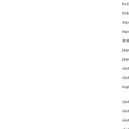
koi
lin
mpo
mpo
香
jag
jag
slo
slo
log
slo
slo
slo