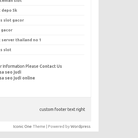
ceman slot
t depo 5k
us slot gacor
k gacor
t server thailand no 1
us slot
r Information Please
Contact Us
sa seo judi
sa seo judi online
custom footer text right
Iconic One
Theme | Powered by
Wordpress