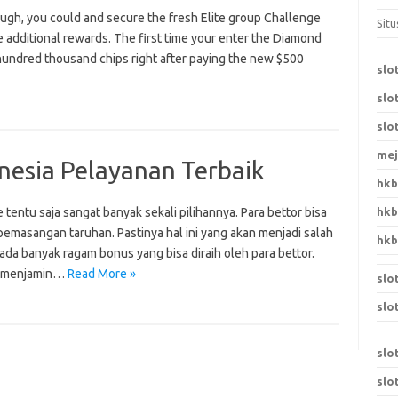
o
ough, you could and secure the fresh Elite group Challenge
r
Situ
e additional rewards. The first time your enter the Diamond
:
hundred thousand chips right after paying the new $500
slo
slo
slo
mej
onesia Pelayanan Terbaik
hk
 tentu saja sangat banyak sekali pilihannya. Para bettor bisa
hk
masangan taruhan. Pastinya hal ini yang akan menjadi salah
hk
da banyak ragam bonus yang bisa diraih oleh para bettor.
sa menjamin…
Read More »
slo
slo
s
lo
slo