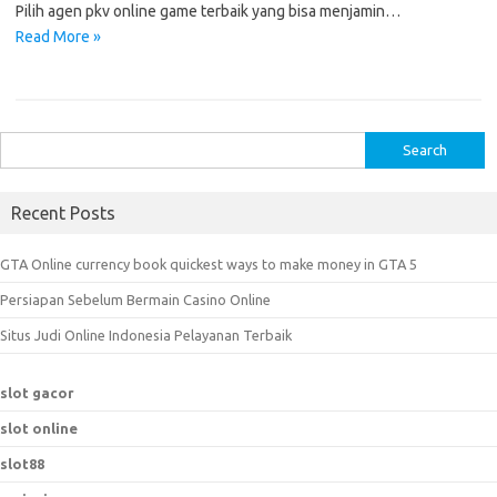
Pilih agen pkv online game terbaik yang bisa menjamin…
Read More »
S
e
a
Recent Posts
r
c
GTA Online currency book quickest ways to make money in GTA 5
h
Persiapan Sebelum Bermain Casino Online
f
o
Situs Judi Online Indonesia Pelayanan Terbaik
r
:
slot gacor
slot online
slot88