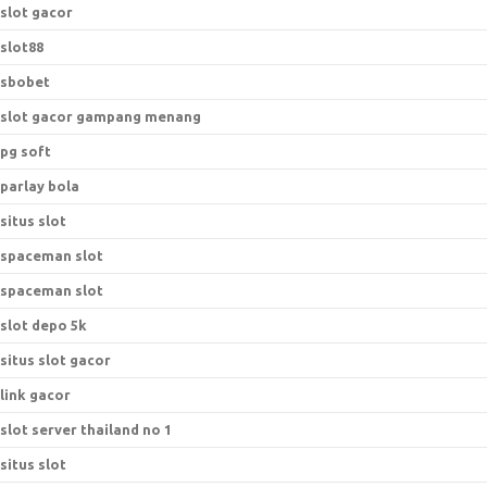
slot gacor
slot88
sbobet
slot gacor gampang menang
pg soft
parlay bola
situs slot
spaceman slot
spaceman slot
slot depo 5k
situs slot gacor
link gacor
slot server thailand no 1
situs slot