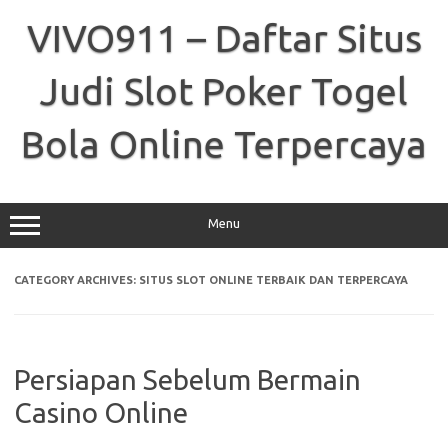
Skip
to
VIVO911 – Daftar Situs
content
Judi Slot Poker Togel
Bola Online Terpercaya
Menu
CATEGORY ARCHIVES:
SITUS SLOT ONLINE TERBAIK DAN TERPERCAYA
Persiapan Sebelum Bermain
Casino Online