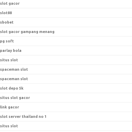
slot gacor
slot88
sbobet
slot gacor gampang menang
pg soft
parlay bola
situs slot
spaceman slot
spaceman slot
slot depo 5k
situs slot gacor
link gacor
slot server thailand no 1
situs slot