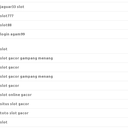
jaguar33 slot
slot777
slot88
login agam99
slot
slot gacor gampang menang
slot gacor
slot gacor gampang menang
slot gacor
slot online gacor
situs slot gacor
toto slot gacor
slot