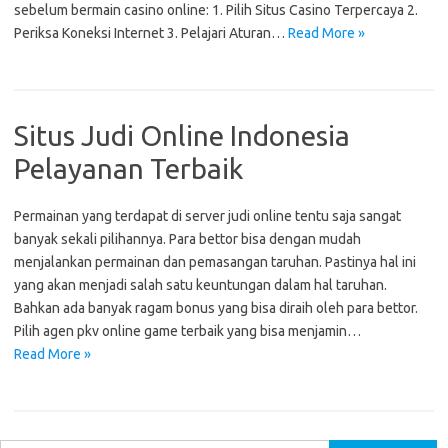
sebelum bermain casino online: 1. Pilih Situs Casino Terpercaya 2.
Periksa Koneksi Internet 3. Pelajari Aturan…
Read More »
Situs Judi Online Indonesia
Pelayanan Terbaik
Permainan yang terdapat di server judi online tentu saja sangat
banyak sekali pilihannya. Para bettor bisa dengan mudah
menjalankan permainan dan pemasangan taruhan. Pastinya hal ini
yang akan menjadi salah satu keuntungan dalam hal taruhan.
Bahkan ada banyak ragam bonus yang bisa diraih oleh para bettor.
Pilih agen pkv online game terbaik yang bisa menjamin…
Read More »