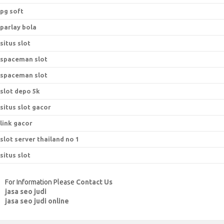
pg soft
parlay bola
situs slot
spaceman slot
spaceman slot
slot depo 5k
situs slot gacor
link gacor
slot server thailand no 1
situs slot
For Information Please
Contact Us
jasa seo judi
jasa seo judi online