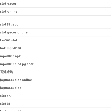
slot gacor
slot online
s
lot88 gacor
slot gacor online
koi365 slot
link mpo8080
mpo8080 apk
mpo8080 slot pg soft
香港赌场
jaguar33 slot online
jaguar33 slot
slot777
slot88