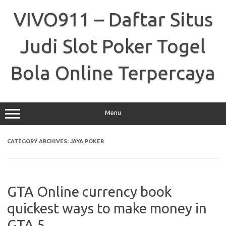
Skip
to
VIVO911 – Daftar Situs
content
Judi Slot Poker Togel
Bola Online Terpercaya
Menu
CATEGORY ARCHIVES:
JAYA POKER
GTA Online currency book
quickest ways to make money in
GTA 5