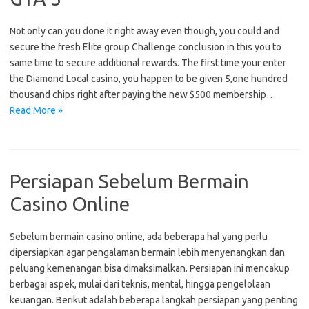
Not only can you done it right away even though, you could and
secure the fresh Elite group Challenge conclusion in this you to
same time to secure additional rewards. The first time your enter
the Diamond Local casino, you happen to be given 5,one hundred
thousand chips right after paying the new $500 membership…
Read More »
Persiapan Sebelum Bermain
Casino Online
Sebelum bermain casino online, ada beberapa hal yang perlu
dipersiapkan agar pengalaman bermain lebih menyenangkan dan
peluang kemenangan bisa dimaksimalkan. Persiapan ini mencakup
berbagai aspek, mulai dari teknis, mental, hingga pengelolaan
keuangan. Berikut adalah beberapa langkah persiapan yang penting