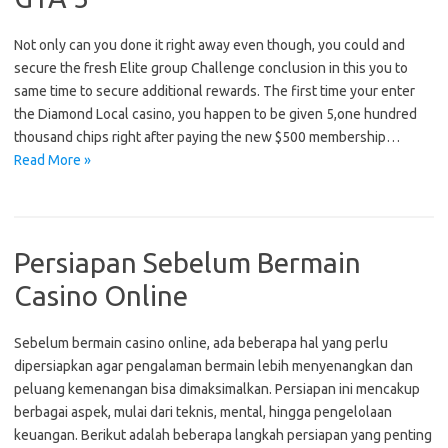
Not only can you done it right away even though, you could and
secure the fresh Elite group Challenge conclusion in this you to
same time to secure additional rewards. The first time your enter
the Diamond Local casino, you happen to be given 5,one hundred
thousand chips right after paying the new $500 membership…
Read More »
Persiapan Sebelum Bermain
Casino Online
Sebelum bermain casino online, ada beberapa hal yang perlu
dipersiapkan agar pengalaman bermain lebih menyenangkan dan
peluang kemenangan bisa dimaksimalkan. Persiapan ini mencakup
berbagai aspek, mulai dari teknis, mental, hingga pengelolaan
keuangan. Berikut adalah beberapa langkah persiapan yang penting