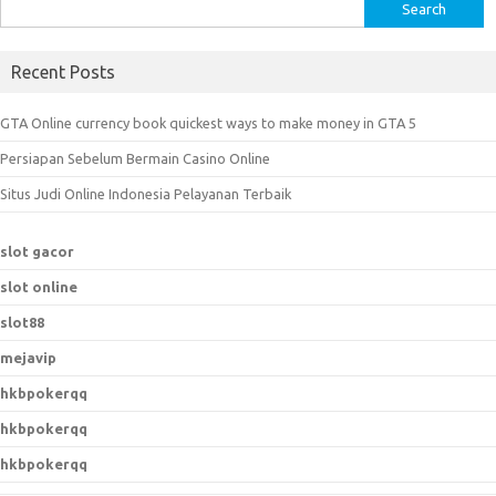
S
e
a
Recent Posts
r
c
GTA Online currency book quickest ways to make money in GTA 5
h
Persiapan Sebelum Bermain Casino Online
f
o
Situs Judi Online Indonesia Pelayanan Terbaik
r
:
slot gacor
slot online
slot88
mejavip
hkbpokerqq
hkbpokerqq
hkbpokerqq