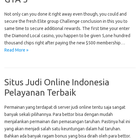
Not only can you done it right away even though, you could and
secure the fresh Elite group Challenge conclusion in this you to
same time to secure additional rewards. The first time your enter
the Diamond Local casino, you happen to be given 5,one hundred
thousand chips right after paying the new $500 membership…
Read More »
Situs Judi Online Indonesia
Pelayanan Terbaik
Permainan yang terdapat di server judi online tentu saja sangat
banyak sekali pilihannya. Para bettor bisa dengan mudah
menjalankan permainan dan pemasangan taruhan. Pastinya hal ini
yang akan menjadi salah satu keuntungan dalam hal taruhan.
Bahkan ada banyak ragam bonus yang bisa diraih oleh para bettor.