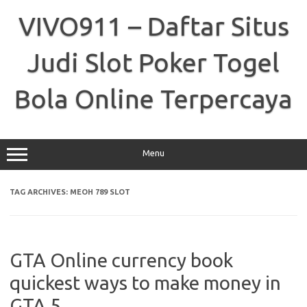
Skip
to
VIVO911 – Daftar Situs
content
Judi Slot Poker Togel
Bola Online Terpercaya
Menu
TAG ARCHIVES:
MEOH 789 SLOT
GTA Online currency book
quickest ways to make money in
GTA 5