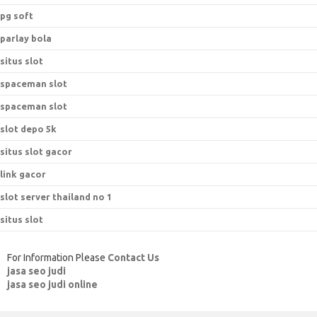
pg soft
parlay bola
situs slot
spaceman slot
spaceman slot
slot depo 5k
situs slot gacor
link gacor
slot server thailand no 1
situs slot
For Information Please
Contact Us
jasa seo judi
jasa seo judi online