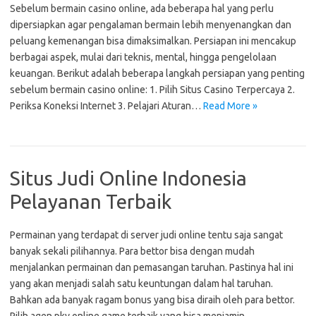
Sebelum bermain casino online, ada beberapa hal yang perlu
dipersiapkan agar pengalaman bermain lebih menyenangkan dan
peluang kemenangan bisa dimaksimalkan. Persiapan ini mencakup
berbagai aspek, mulai dari teknis, mental, hingga pengelolaan
keuangan. Berikut adalah beberapa langkah persiapan yang penting
sebelum bermain casino online: 1. Pilih Situs Casino Terpercaya 2.
Periksa Koneksi Internet 3. Pelajari Aturan…
Read More »
Situs Judi Online Indonesia
Pelayanan Terbaik
Permainan yang terdapat di server judi online tentu saja sangat
banyak sekali pilihannya. Para bettor bisa dengan mudah
menjalankan permainan dan pemasangan taruhan. Pastinya hal ini
yang akan menjadi salah satu keuntungan dalam hal taruhan.
Bahkan ada banyak ragam bonus yang bisa diraih oleh para bettor.