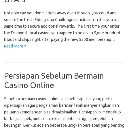
Not only can you done it right away even though, you could and
secure the fresh Elite group Challenge conclusion in this you to
same time to secure additional rewards. The first time your enter
the Diamond Local casino, you happen to be given 5,one hundred
thousand chips right after paying the new $500 membership…
Read More »
Persiapan Sebelum Bermain
Casino Online
Sebelum bermain casino online, ada beberapa hal yang perlu
dipersiapkan agar pengalaman bermain lebih menyenangkan dan
peluang kemenangan bisa dimaksimalkan. Persiapan ini mencakup
berbagai aspek, mulai dari teknis, mental, hingga pengelolaan
keuangan. Berikut adalah beberapa langkah persiapan yang penting