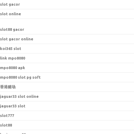
slot gacor
slot online
s
lot88 gacor
slot gacor online
koi365 slot
link mpo8080
mpo8080 apk
mpo8080 slot pg soft
香港赌场
jaguar33 slot online
jaguar33 slot
slot777
slot88