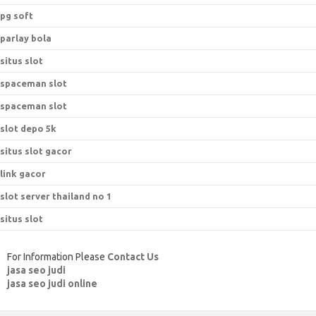
pg soft
parlay bola
situs slot
spaceman slot
spaceman slot
slot depo 5k
situs slot gacor
link gacor
slot server thailand no 1
situs slot
For Information Please
Contact Us
jasa seo judi
jasa seo judi online