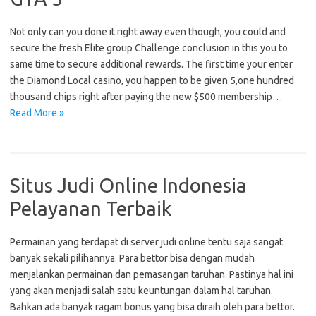
Not only can you done it right away even though, you could and
secure the fresh Elite group Challenge conclusion in this you to
same time to secure additional rewards. The first time your enter
the Diamond Local casino, you happen to be given 5,one hundred
thousand chips right after paying the new $500 membership…
Read More »
Situs Judi Online Indonesia
Pelayanan Terbaik
Permainan yang terdapat di server judi online tentu saja sangat
banyak sekali pilihannya. Para bettor bisa dengan mudah
menjalankan permainan dan pemasangan taruhan. Pastinya hal ini
yang akan menjadi salah satu keuntungan dalam hal taruhan.
Bahkan ada banyak ragam bonus yang bisa diraih oleh para bettor.