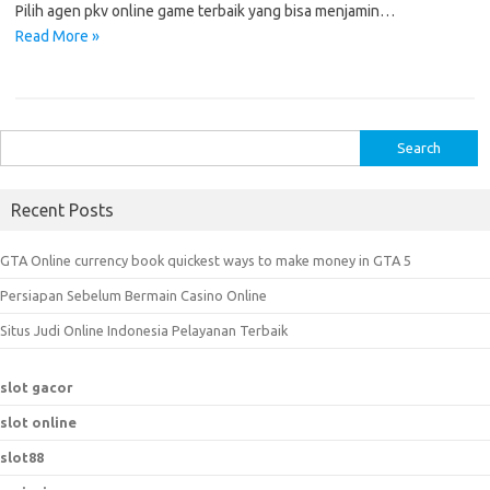
Pilih agen pkv online game terbaik yang bisa menjamin…
Read More »
S
e
a
Recent Posts
r
c
GTA Online currency book quickest ways to make money in GTA 5
h
Persiapan Sebelum Bermain Casino Online
f
o
Situs Judi Online Indonesia Pelayanan Terbaik
r
:
slot gacor
slot online
slot88