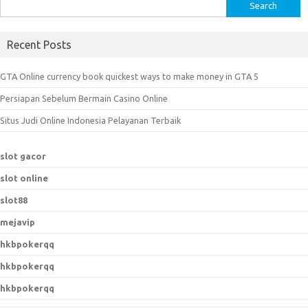
S
e
a
Recent Posts
r
c
GTA Online currency book quickest ways to make money in GTA 5
h
Persiapan Sebelum Bermain Casino Online
f
o
Situs Judi Online Indonesia Pelayanan Terbaik
r
:
slot gacor
slot online
slot88
mejavip
hkbpokerqq
hkbpokerqq
hkbpokerqq