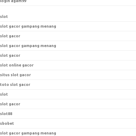
login agam99
slot
slot gacor gampang menang
slot gacor
slot gacor gampang menang
slot gacor
slot online gacor
situs slot gacor
toto slot gacor
slot
slot gacor
slot88
sbobet
slot gacor gampang menang