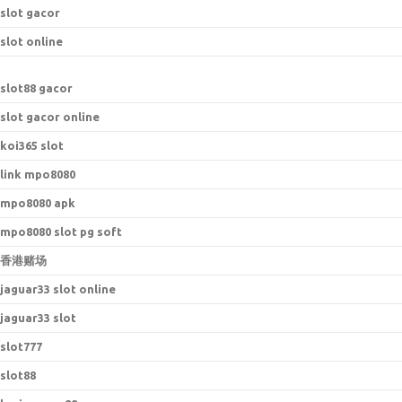
slot gacor
slot online
s
lot88 gacor
slot gacor online
koi365 slot
link mpo8080
mpo8080 apk
mpo8080 slot pg soft
香港赌场
jaguar33 slot online
jaguar33 slot
slot777
slot88