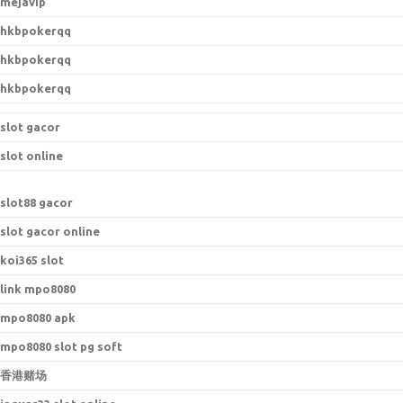
mejavip
hkbpokerqq
hkbpokerqq
hkbpokerqq
slot gacor
slot online
s
lot88 gacor
slot gacor online
koi365 slot
link mpo8080
mpo8080 apk
mpo8080 slot pg soft
香港赌场