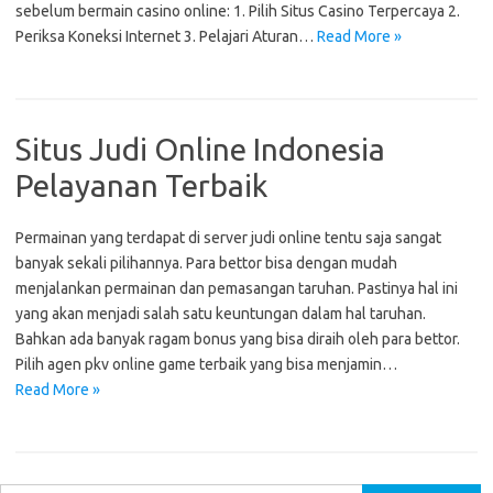
sebelum bermain casino online: 1. Pilih Situs Casino Terpercaya 2.
Periksa Koneksi Internet 3. Pelajari Aturan…
Read More »
Situs Judi Online Indonesia
Pelayanan Terbaik
Permainan yang terdapat di server judi online tentu saja sangat
banyak sekali pilihannya. Para bettor bisa dengan mudah
menjalankan permainan dan pemasangan taruhan. Pastinya hal ini
yang akan menjadi salah satu keuntungan dalam hal taruhan.
Bahkan ada banyak ragam bonus yang bisa diraih oleh para bettor.
Pilih agen pkv online game terbaik yang bisa menjamin…
Read More »