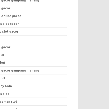
t gacor gampang menang
t gacor
t online gacor
us slot gacor
o slot gacor
t
t gacor
t88
bet
t gacor gampang menang
soft
lay bola
us slot
ceman slot