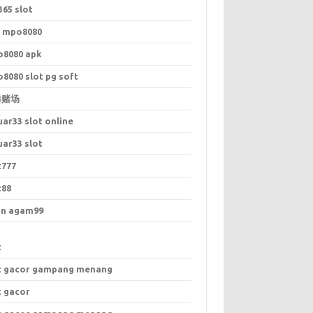
365 slot
k mpo8080
8080 apk
8080 slot pg soft
港赌场
uar33 slot online
uar33 slot
t777
t88
in agam99
t
t gacor gampang menang
t gacor