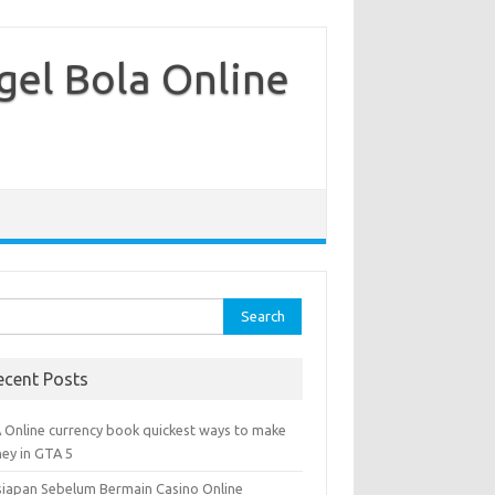
gel Bola Online
ecent Posts
 Online currency book quickest ways to make
ey in GTA 5
siapan Sebelum Bermain Casino Online