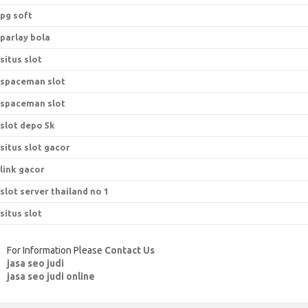
pg soft
parlay bola
situs slot
spaceman slot
spaceman slot
slot depo 5k
situs slot gacor
link gacor
slot server thailand no 1
situs slot
For Information Please
Contact Us
jasa seo judi
jasa seo judi online