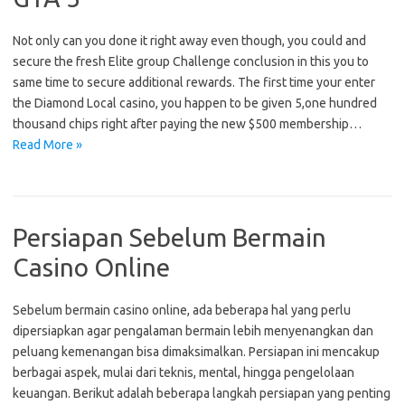
Not only can you done it right away even though, you could and
secure the fresh Elite group Challenge conclusion in this you to
same time to secure additional rewards. The first time your enter
the Diamond Local casino, you happen to be given 5,one hundred
thousand chips right after paying the new $500 membership…
Read More »
Persiapan Sebelum Bermain
Casino Online
Sebelum bermain casino online, ada beberapa hal yang perlu
dipersiapkan agar pengalaman bermain lebih menyenangkan dan
peluang kemenangan bisa dimaksimalkan. Persiapan ini mencakup
berbagai aspek, mulai dari teknis, mental, hingga pengelolaan
keuangan. Berikut adalah beberapa langkah persiapan yang penting