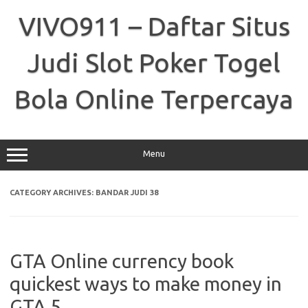
Skip
to
VIVO911 – Daftar Situs
content
Judi Slot Poker Togel
Bola Online Terpercaya
Menu
CATEGORY ARCHIVES:
BANDAR JUDI 38
GTA Online currency book
quickest ways to make money in
GTA 5