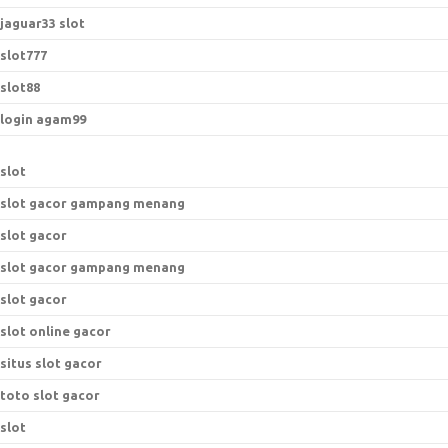
jaguar33 slot
slot777
slot88
login agam99
slot
slot gacor gampang menang
slot gacor
slot gacor gampang menang
slot gacor
slot online gacor
situs slot gacor
toto slot gacor
slot