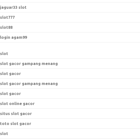
jaguar33 slot
slot777
slot88
login agam99
slot
slot gacor gampang menang
slot gacor
slot gacor gampang menang
slot gacor
slot online gacor
situs slot gacor
toto slot gacor
slot