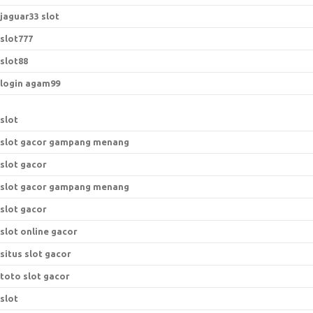
jaguar33 slot
slot777
slot88
login agam99
slot
slot gacor gampang menang
slot gacor
slot gacor gampang menang
slot gacor
slot online gacor
situs slot gacor
toto slot gacor
slot