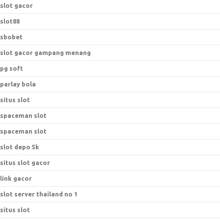
slot gacor
slot88
sbobet
slot gacor gampang menang
pg soft
parlay bola
situs slot
spaceman slot
spaceman slot
slot depo 5k
situs slot gacor
link gacor
slot server thailand no 1
situs slot