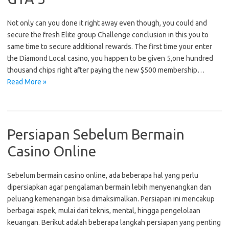
Not only can you done it right away even though, you could and
secure the fresh Elite group Challenge conclusion in this you to
same time to secure additional rewards. The first time your enter
the Diamond Local casino, you happen to be given 5,one hundred
thousand chips right after paying the new $500 membership…
Read More »
Persiapan Sebelum Bermain
Casino Online
Sebelum bermain casino online, ada beberapa hal yang perlu
dipersiapkan agar pengalaman bermain lebih menyenangkan dan
peluang kemenangan bisa dimaksimalkan. Persiapan ini mencakup
berbagai aspek, mulai dari teknis, mental, hingga pengelolaan
keuangan. Berikut adalah beberapa langkah persiapan yang penting