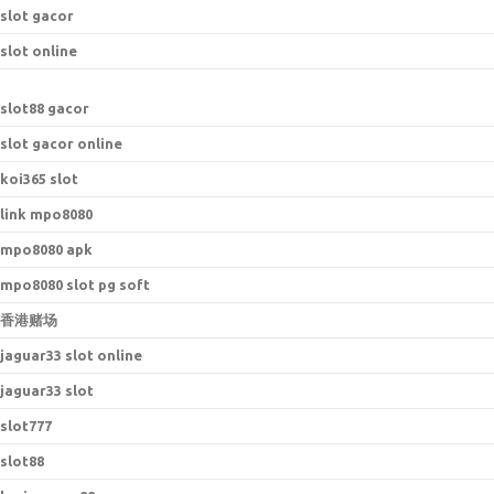
slot gacor
slot online
s
lot88 gacor
slot gacor online
koi365 slot
link mpo8080
mpo8080 apk
mpo8080 slot pg soft
香港赌场
jaguar33 slot online
jaguar33 slot
slot777
slot88