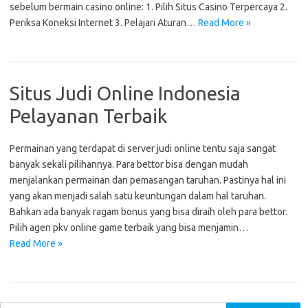
sebelum bermain casino online: 1. Pilih Situs Casino Terpercaya 2.
Periksa Koneksi Internet 3. Pelajari Aturan…
Read More »
Situs Judi Online Indonesia
Pelayanan Terbaik
Permainan yang terdapat di server judi online tentu saja sangat
banyak sekali pilihannya. Para bettor bisa dengan mudah
menjalankan permainan dan pemasangan taruhan. Pastinya hal ini
yang akan menjadi salah satu keuntungan dalam hal taruhan.
Bahkan ada banyak ragam bonus yang bisa diraih oleh para bettor.
Pilih agen pkv online game terbaik yang bisa menjamin…
Read More »