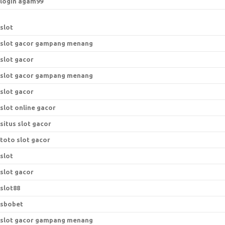
login agam99
slot
slot gacor gampang menang
slot gacor
slot gacor gampang menang
slot gacor
slot online gacor
situs slot gacor
toto slot gacor
slot
slot gacor
slot88
sbobet
slot gacor gampang menang