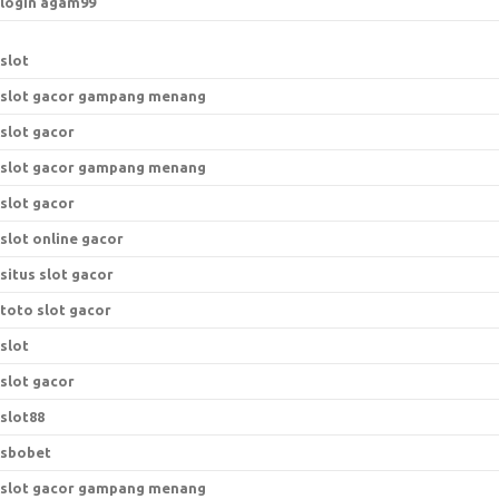
login agam99
slot
slot gacor gampang menang
slot gacor
slot gacor gampang menang
slot gacor
slot online gacor
situs slot gacor
toto slot gacor
slot
slot gacor
slot88
sbobet
slot gacor gampang menang