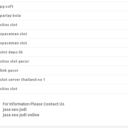
pg soft
parlay bola
situs slot
spaceman slot
spaceman slot
slot depo 5k
situs slot gacor
link gacor
slot server thailand no 1
situs slot
For Information Please
Contact Us
jasa seo judi
jasa seo judi online