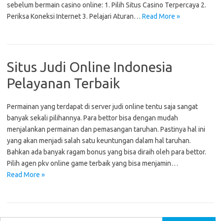
sebelum bermain casino online: 1. Pilih Situs Casino Terpercaya 2.
Periksa Koneksi Internet 3. Pelajari Aturan…
Read More »
Situs Judi Online Indonesia
Pelayanan Terbaik
Permainan yang terdapat di server judi online tentu saja sangat
banyak sekali pilihannya. Para bettor bisa dengan mudah
menjalankan permainan dan pemasangan taruhan. Pastinya hal ini
yang akan menjadi salah satu keuntungan dalam hal taruhan.
Bahkan ada banyak ragam bonus yang bisa diraih oleh para bettor.
Pilih agen pkv online game terbaik yang bisa menjamin…
Read More »