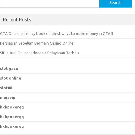
S
e
a
Recent Posts
r
c
GTA Online currency book quickest ways to make money in GTA 5
h
Persiapan Sebelum Bermain Casino Online
f
o
Situs Judi Online Indonesia Pelayanan Terbaik
r
:
slot gacor
slot online
slot88
mejavip
hkbpokerqq
hkbpokerqq
hkbpokerqq